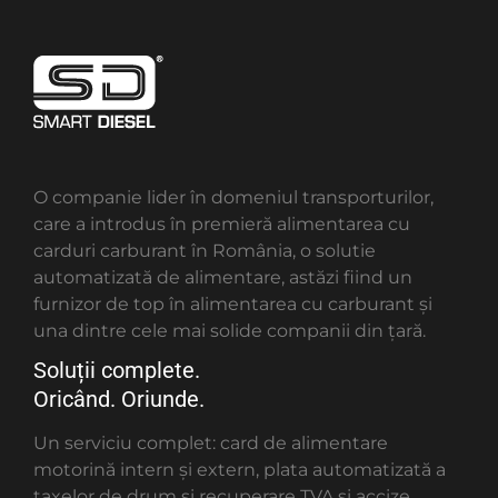
O companie lider în domeniul transporturilor,
care a introdus în premieră alimentarea cu
carduri carburant în România, o solutie
automatizată de alimentare, astăzi fiind un
furnizor de top în alimentarea cu carburant și
una dintre cele mai solide companii din țară.
Soluții complete.
Oricând. Oriunde.
Un serviciu complet: card de alimentare
motorină intern și extern, plata automatizată a
taxelor de drum și recuperare TVA și accize.