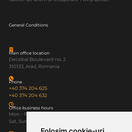
General Conditions
Main office location
Decebal Boulevard no. 2
310133, Arad, Romania
Phone
+40 374 204 625
+40 374 204 632
Office business hours
Mon – Fri: 8AM – 5PM
Sat, Sun: Closed
Folosim cookie-uri