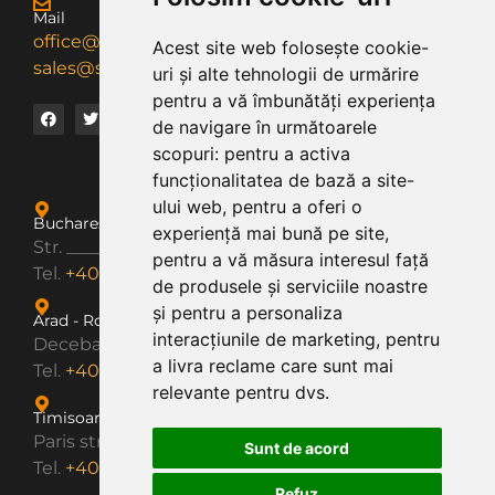
Mail
office@smartdiesel.ro
Acest site web folosește cookie-
sales@smartdiesel.ro
uri și alte tehnologii de urmărire
pentru a vă îmbunătăți experiența
de navigare în următoarele
scopuri:
pentru a activa
funcționalitatea de bază a site-
ului web
,
pentru a oferi o
Bucharest - Romania
experiență mai bună pe site
,
Str. ___________
pentru a vă măsura interesul față
Tel.
+40 374 204 625
de produsele și serviciile noastre
și pentru a personaliza
Arad - Romania
interacțiunile de marketing
,
pentru
Decebal Boulevard no. 2
a livra reclame care sunt mai
Tel.
+40 374 204 625
relevante pentru dvs
.
Timisoara - Romania
Paris street no. 2A
Sunt de acord
Tel.
+40 374 204 625
Refuz