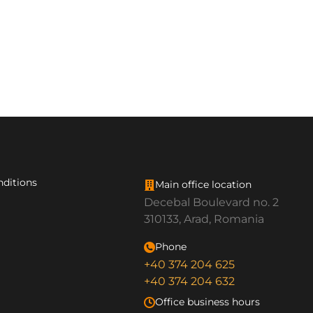
nditions
Main office location
Decebal Boulevard no. 2
310133, Arad, Romania
Phone
+40 374 204 625
+40 374 204 632
Office business hours