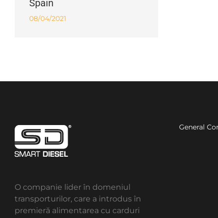
Spain
08/04/2021
General Co
O companie lider în domeniul
transporturilor, care a introdus în
premieră alimentarea cu carduri