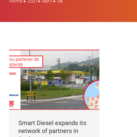
Home
2021
April
08
You are here:
Smart Diesel expands its
network of partners in