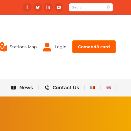
News
Contact Us
Stations Map
Login
Comandă card
News
Contact Us