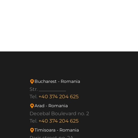
Bucharest - Romania
Str. ___________
Tel.
+40 374 204 625
Arad - Romania
Decebal Boulevard no. 2
Tel.
+40 374 204 625
Timisoara - Romania
Paris street no. 2A