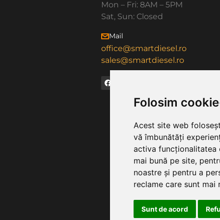
Mon – Fri: 8AM – 5PM
Sat, Sun: Closed
Mail
office@smartdiesel.ro
sales@smartdiesel.ro
Folosim cookie
Acest site web foloseșt
vă îmbunătăți experien
activa funcționalitatea
mai bună pe site
,
pentr
noastre și pentru a per
reclame care sunt mai 
Sunt de acord
Ref