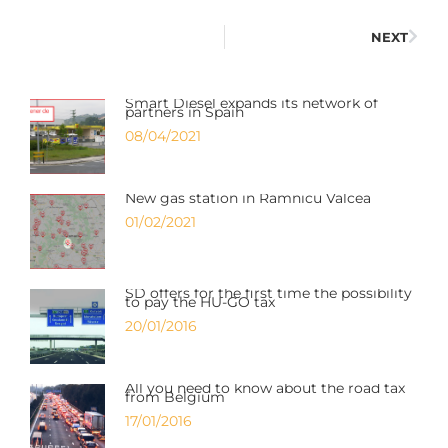
NEXT
Smart Diesel expands its network of
partners in Spain
08/04/2021
New gas station in Ramnicu Valcea
01/02/2021
SD offers for the first time the possibility
to pay the HU-GO tax
20/01/2016
All you need to know about the road tax
from Belgium
17/01/2016