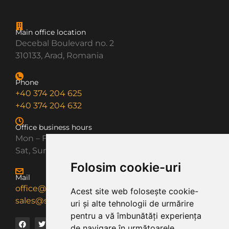
Main office location
Decebal Boulevard no. 2
310133, Arad, Romania
Phone
+40 374 204 625
+40 374 204 632
Office business hours
Mon – Fri: 8AM – 5PM
Sat, Sun: Closed
Folosim cookie-uri
Mail
office@smartdiesel.ro
Acest site web folosește cookie-
sales@smartdiesel.ro
uri și alte tehnologii de urmărire
pentru a vă îmbunătăți experiența
de navigare în următoarele