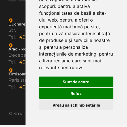
scopuri:
pentru a activa
funcționalitatea de bază a site-
ului web
,
pentru a oferi o
Bucharest - Romania
experiență mai bună pe site
,
Str. ___________
pentru a vă măsura interesul față
Tel.
+40 374 204 625
de produsele și serviciile noastre
și pentru a personaliza
Arad - Romania
interacțiunile de marketing
,
pentru
Decebal Boulevard no. 2
a livra reclame care sunt mai
Tel.
+40 374 204 625
relevante pentru dvs
.
Timisoara - Romania
Paris street no. 2A
Sunt de acord
Tel.
+40 374 204 625
Refuz
Vreau să schimb setările
© Smart Diesel – 2024. All rights reserved.