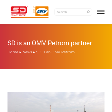
SD is an OMV Petrom partner
Home
News
SD is an OMV Petrom…
You are here: