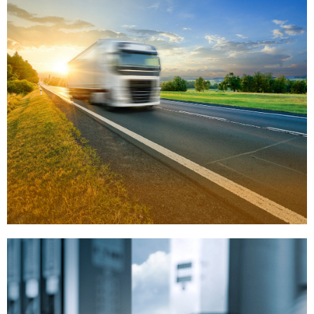
dolor
Click Here
Aparate de taxare si servicii
pe drum
Lorem ipsum dolor sit amet consectetur adipiscing elit