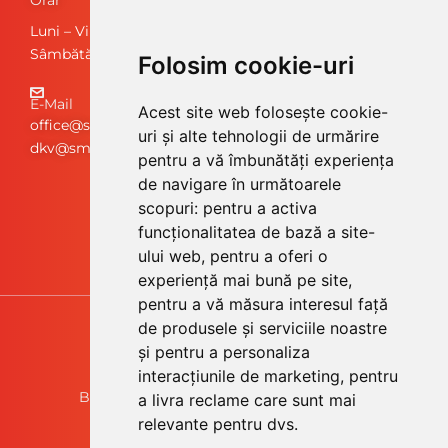
Luni – Vineri: 08:00 – 17:00
Sâmbătă, Duminică: Închis
Folosim cookie-uri
E-Mail
Acest site web folosește cookie-
office@smartdiesel.ro
uri și alte tehnologii de urmărire
dkv@smartdiesel.ro
pentru a vă îmbunătăți experiența
de navigare în următoarele
scopuri:
pentru a activa
funcționalitatea de bază a site-
ului web
,
pentru a oferi o
experiență mai bună pe site
,
pentru a vă măsura interesul față
de produsele și serviciile noastre
și pentru a personaliza
Smart Diesel, a DKV company
interacțiunile de marketing
,
pentru
Bulevardul Decebal, nr. 2 – Arad, România
a livra reclame care sunt mai
relevante pentru dvs
.
CUI RO26720463