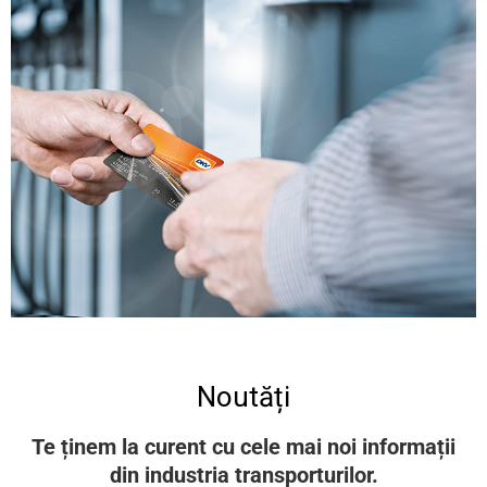
dolor
Click Here
Recuperare TVA si accize
Noutăți
Lorem ipsum dolor sit amet consectetur adipiscing elit
dolor
Te ținem la curent cu cele mai noi informații
din industria transporturilor.