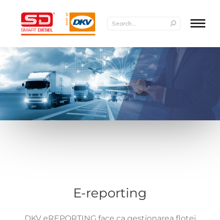
E-reporting
DKV eREPORTING face ca gestionarea flotei