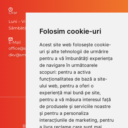
Orar
Luni – Vineri: 08:00 – 17:00
Sâmbătă, Duminică: Închis
Folosim cookie-uri
E-Mail
Acest site web folosește cookie-
office@smartdiesel.ro
uri și alte tehnologii de urmărire
dkv@smartdiesel.ro
pentru a vă îmbunătăți experiența
de navigare în următoarele
scopuri:
pentru a activa
funcționalitatea de bază a site-
ului web
,
pentru a oferi o
experiență mai bună pe site
,
pentru a vă măsura interesul față
de produsele și serviciile noastre
și pentru a personaliza
Smart Diesel, a DKV company
interacțiunile de marketing
,
pentru
Bulevardul Decebal, nr. 2 – Arad, România
a livra reclame care sunt mai